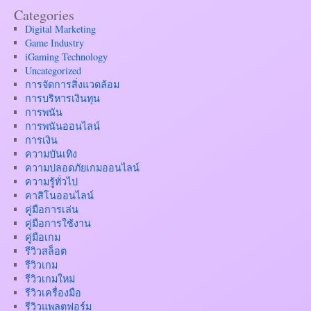
Categories
Digital Marketing
Game Industry
iGaming Technology
Uncategorized
การจัดการสิ่งแวดล้อม
การบริหารเงินทุน
การพนัน
การพนันออนไลน์
การเงิน
ความบันเทิง
ความปลอดภัยเกมออนไลน์
ความรู้ทั่วไป
คาสิโนออนไลน์
คู่มือการเล่น
คู่มือการใช้งาน
คู่มือเกม
รีวิวสล็อต
รีวิวเกม
รีวิวเกมใหม่
รีวิวเครื่องมือ
รีวิวแพลตฟอร์ม