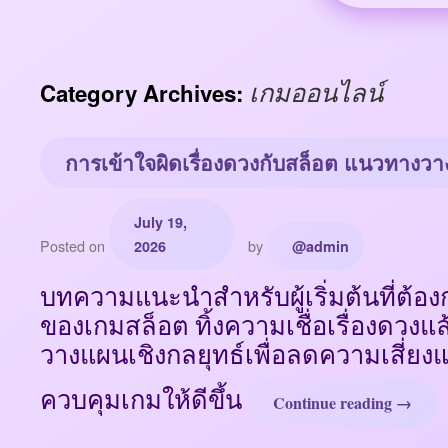
เกมออนไลน์
Category Archives:
การเข้าใจผิดเรื่องดวงกับสล็อต แนวทางว
July 19,
Posted on
by
2026
@admin
บทความแนะนำสำหรับผู้เริ่มต้นที่ต้อ
ของเกมสล็อต ทิ้งความเชื่อเรื่องดวง
วางแผนเชิงกลยุทธ์เพื่อลดความเสี่ย
ควบคุมเกมให้ดีขึ้น
Continue reading
→