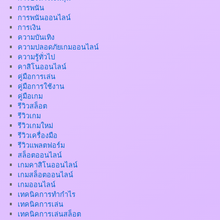
การพนัน
การพนันออนไลน์
การเงิน
ความบันเทิง
ความปลอดภัยเกมออนไลน์
ความรู้ทั่วไป
คาสิโนออนไลน์
คู่มือการเล่น
คู่มือการใช้งาน
คู่มือเกม
รีวิวสล็อต
รีวิวเกม
รีวิวเกมใหม่
รีวิวเครื่องมือ
รีวิวแพลตฟอร์ม
สล็อตออนไลน์
เกมคาสิโนออนไลน์
เกมสล็อตออนไลน์
เกมออนไลน์
เทคนิคการทำกำไร
เทคนิคการเล่น
เทคนิคการเล่นสล็อต