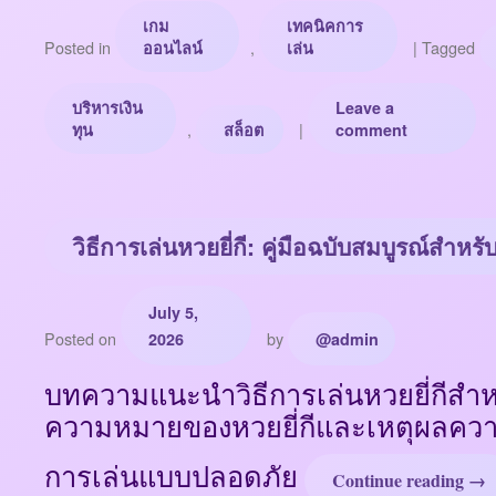
เกม
เทคนิคการ
Posted in
,
|
Tagged
ออนไลน์
เล่น
บริหารเงิน
Leave a
,
|
ทุน
สล็อต
comment
วิธีการเล่นหวยยี่กี: คู่มือฉบับสมบูรณ์สำหรั
July 5,
Posted on
by
2026
@admin
บทความแนะนำวิธีการเล่นหวยยี่กีสำห
ความหมายของหวยยี่กีและเหตุผลความ
การเล่นแบบปลอดภัย
Continue reading
→