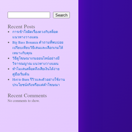
Search
Recent Posts
การเข้าใจผิดเรื่องดวงกับสล็อต
แนวทางวางแผน
Big Bass Bonanza คำถามที่พบบ่อย
เปรียบเทียบวิธีเล่นและเลือกเกมให้
เหมาะกับคุณ
วิธีดูโฆษณาเกมออนไลน์อย่างมี
วิจารณญาณ แนวทางวางแผน
ทำไมเล่นสล็อตถึงเสียเงินได้ง่าย
คู่มือเริ่มต้น
Hot to Burn รีวิวและตัวอย่างใช้งาน
ประโยชน์จริงหรือแค่คำโฆษณา
Recent Comments
No comments to show.