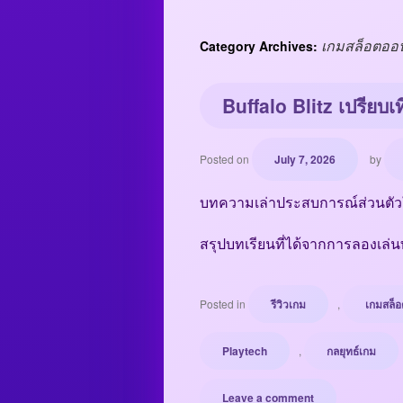
เกมสล็อตออ
Category Archives:
Buffalo Blitz เปรียบเ
Posted on
July 7, 2026
by
บทความเล่าประสบการณ์ส่วนตัวใน
สรุปบทเรียนที่ได้จากการลองเล่น
Posted in
รีวิวเกม
,
เกมสล็
Playtech
,
กลยุทธ์เกม
Leave a comment