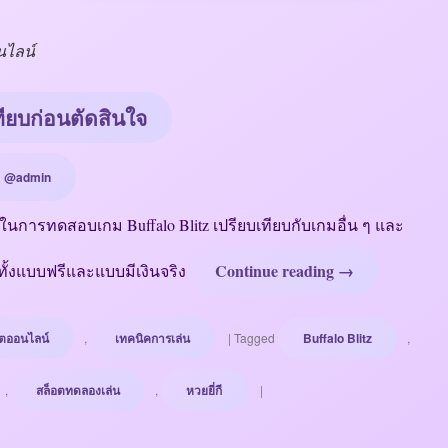
นไลน์
ทียบก่อนตัดสินใจ
@admin
การทดสอบเกม Buffalo Blitz เปรียบเทียบกับเกมอื่น ๆ และ
Continue reading
→
ทั้งแบบฟรีและแบบมีเงินจริง
อตออนไลน์
,
เทคนิคการเล่น
|
Tagged
Buffalo Blitz
,
,
สล็อตทดลองเล่น
,
หวยยี่กี
|