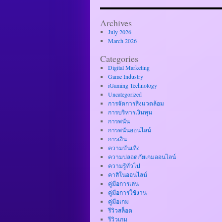
Archives
July 2026
March 2026
Categories
Digital Marketing
Game Industry
iGaming Technology
Uncategorized
การจัดการสิ่งแวดล้อม
การบริหารเงินทุน
การพนัน
การพนันออนไลน์
การเงิน
ความบันเทิง
ความปลอดภัยเกมออนไลน์
ความรู้ทั่วไป
คาสิโนออนไลน์
คู่มือการเล่น
คู่มือการใช้งาน
คู่มือเกม
รีวิวสล็อต
รีวิวเกม