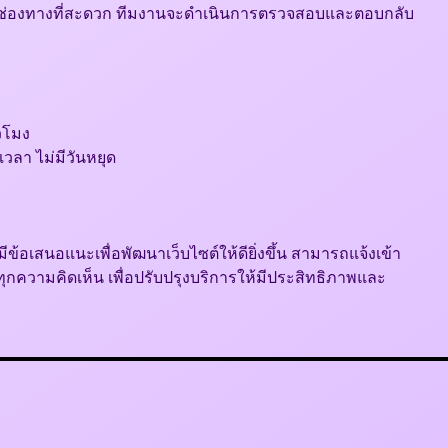
านช่องทางที่สะดวก ทีมงานจะดำเนินการตรวจสอบและตอบกลับ
่วโมง
วลา ไม่มีวันหยุด
อเสนอแนะเพื่อพัฒนาเว็บไซต์ให้ดียิ่งขึ้น สามารถแจ้งเข้า
ุกความคิดเห็น เพื่อปรับปรุงบริการให้มีประสิทธิภาพและ