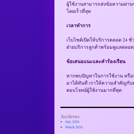
ผู้ใช้งานสามารถส่งข้อความผ่
โดยเร็วที่สุด
เวลาทำการ
เว็บไซต์เปิดให้บริการตลอด 24 ชั
ฝ่ายบริการลูกค้าพร้อมดูแลตลอดเ
ข้อเสนอแนะและคำร้องเรียน
หากพบปัญหาในการใช้งาน หรือมีข้
มาได้ทันที เราให้ความสำคัญกับท
ตอบโจทย์ผู้ใช้งานมากที่สุด
Archives
July 2026
March 2026