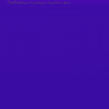
เว็บสล็อต
Dragon Tiger
Dragon Tiger
Hot to Burn