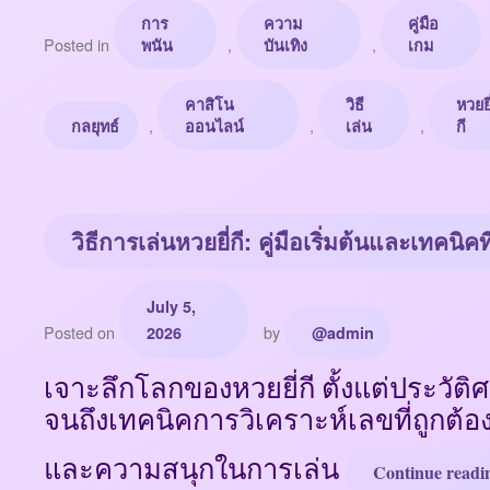
การ
ความ
คู่มือ
Posted in
,
,
พนัน
บันเทิง
เกม
คาสิโน
วิธี
หวยยี
,
,
,
กลยุทธ์
ออนไลน์
เล่น
กี
วิธีการเล่นหวยยี่กี: คู่มือเริ่มต้นและเทคนิคที
July 5,
Posted on
by
2026
@admin
เจาะลึกโลกของหวยยี่กี ตั้งแต่ประวัติศ
จนถึงเทคนิคการวิเคราะห์เลขที่ถูกต้อง
และความสนุกในการเล่น
Continue read