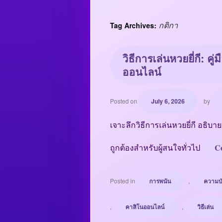
กติกา
Tag Archives:
วิธีการเล่นหวยยี่กี: 
ออนไลน์
Posted on
July 6, 2026
by
เจาะลึกวิธีการเล่นหวยยี่กี อธิ
C
ถูกต้องสำหรับผู้สนใจทั่วไป
Posted in
การพนัน
,
ความบั
,
คาสิโนออนไลน์
,
วิธีเล่น