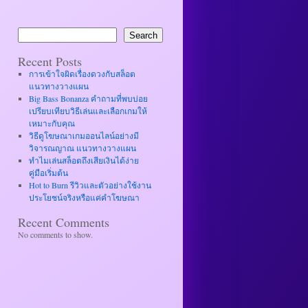
Search
Recent Posts
การเข้าใจผิดเรื่องดวงกับสล็อต
แนวทางวางแผน
Big Bass Bonanza คำถามที่พบบ่อย
เปรียบเทียบวิธีเล่นและเลือกเกมให้
เหมาะกับคุณ
วิธีดูโฆษณาเกมออนไลน์อย่างมี
วิจารณญาณ แนวทางวางแผน
ทำไมเล่นสล็อตถึงเสียเงินได้ง่าย
คู่มือเริ่มต้น
Hot to Burn รีวิวและตัวอย่างใช้งาน
ประโยชน์จริงหรือแค่คำโฆษณา
Recent Comments
No comments to show.