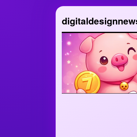
Skip
to
digitaldesignnew
content