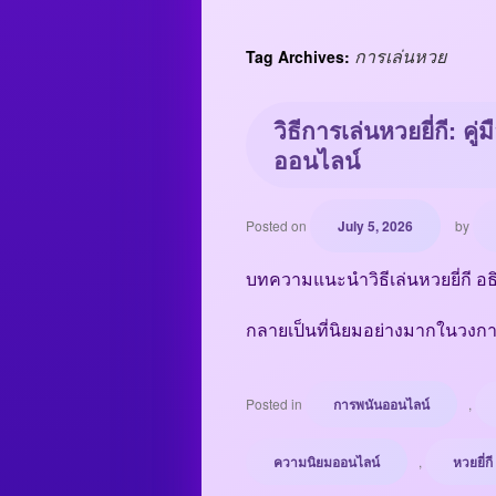
การเล่นหวย
Tag Archives:
วิธีการเล่นหวยยี่กี: 
ออนไลน์
Posted on
July 5, 2026
by
บทความแนะนำวิธีเล่นหวยยี่กี อธ
กลายเป็นที่นิยมอย่างมากในวง
Posted in
การพนันออนไลน์
,
ความนิยมออนไลน์
,
หวยยี่กี