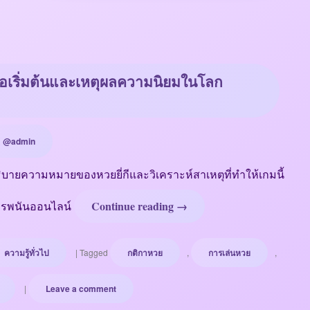
คู่มือเริ่มต้นและเหตุผลความนิยมในโลก
@admin
ิบายความหมายของหวยยี่กีและวิเคราะห์สาเหตุที่ทำให้เกมนี้
Continue reading
→
การพนันออนไลน์
ความรู้ทั่วไป
|
Tagged
กติกาหวย
,
การเล่นหวย
,
|
Leave a comment