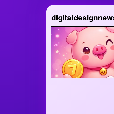
Skip
to
digitaldesignnew
content