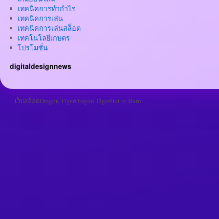
เทคนิคการทำกำไร
เทคนิคการเล่น
เทคนิคการเล่นสล็อต
เทคโนโลยีเกษตร
โปรโมชั่น
digitaldesignnews
เว็บสล็อต
Dragon Tiger
Dragon Tiger
Hot to Burn