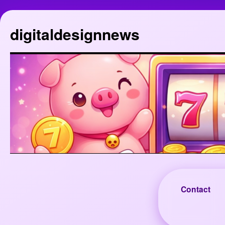
Skip
to
digitaldesignnews
content
Contact