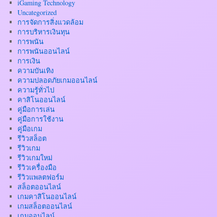
iGaming Technology
Uncategorized
การจัดการสิ่งแวดล้อม
การบริหารเงินทุน
การพนัน
การพนันออนไลน์
การเงิน
ความบันเทิง
ความปลอดภัยเกมออนไลน์
ความรู้ทั่วไป
คาสิโนออนไลน์
คู่มือการเล่น
คู่มือการใช้งาน
คู่มือเกม
รีวิวสล็อต
รีวิวเกม
รีวิวเกมใหม่
รีวิวเครื่องมือ
รีวิวแพลตฟอร์ม
สล็อตออนไลน์
เกมคาสิโนออนไลน์
เกมสล็อตออนไลน์
เกมออนไลน์