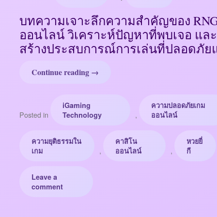
บทความเจาะลึกความสำคัญของ RNG
ออนไลน์ วิเคราะห์ปัญหาที่พบเจอ และ
สร้างประสบการณ์การเล่นที่ปลอดภัยแ
Continue reading
→
iGaming
ความปลอดภัยเกม
Posted in
,
Technology
ออนไลน์
ความยุติธรรมใน
คาสิโน
หวยยี่
,
,
เกม
ออนไลน์
กี
Leave a
comment