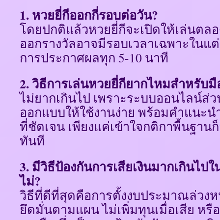
1. หวยยี่กีออกกี่รอบต่อวัน?
โดยปกติแล้วหวยยี่กีจะเปิดให้เล่นตลอ
ออกรางวัลอาจมีรอบเวลาเฉพาะในแต่ละเ
การประกาศผลทุก 5-10 นาที
2. วิธีการเล่นหวยยี่กียากไหมสำหรับมื
ไม่ยากเกินไป เพราะระบบออนไลน์ส่วนใ
ออกแบบให้ใช้งานง่าย พร้อมคำแนะน
ที่ชัดเจน เพียงแค่เข้าใจกติกาพื้นฐานก
ทันที
3. มีวิธีป้องกันการเสียเงินมากเกินไปใ
ไม่?
วิธีที่ดีที่สุดคือการตั้งงบประมาณล่วง
ยึดมั่นตามแผน ไม่เพิ่มทุนเมื่อเสีย ห