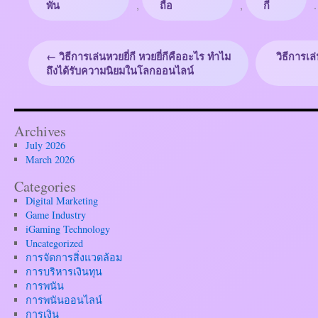
,
,
พัน
ถือ
กี
←
วิธีการเล่นหวยยี่กี หวยยี่กีคืออะไร ทำไม
วิธีการเล่
ถึงได้รับความนิยมในโลกออนไลน์
Archives
July 2026
March 2026
Categories
Digital Marketing
Game Industry
iGaming Technology
Uncategorized
การจัดการสิ่งแวดล้อม
การบริหารเงินทุน
การพนัน
การพนันออนไลน์
การเงิน