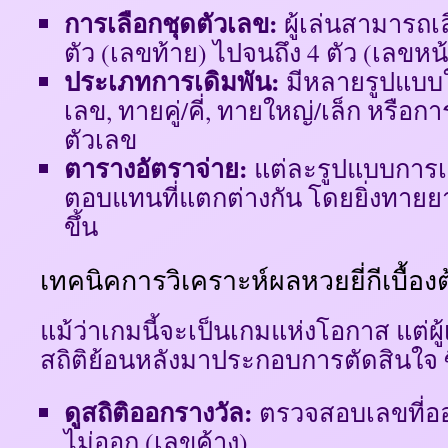
การเลือกชุดตัวเลข:
ผู้เล่นสามารถเล
ตัว (เลขท้าย) ไปจนถึง 4 ตัว (เลขห
ประเภทการเดิมพัน:
มีหลายรูปแบบให
เลข, ทายคู่/คี่, ทายใหญ่/เล็ก หรื
ตัวเลข
ตารางอัตราจ่าย:
แต่ละรูปแบบการเ
ตอบแทนที่แตกต่างกัน โดยยิ่งทายยาก
ขึ้น
เทคนิคการวิเคราะห์ผลหวยยี่กีเบื้อง
แม้ว่าเกมนี้จะเป็นเกมแห่งโอกาส แต่ผ
สถิติย้อนหลังมาประกอบการตัดสินใจ 
ดูสถิติออกรางวัล:
ตรวจสอบเลขที่ออ
ไม่ออก (เลขค้าง)