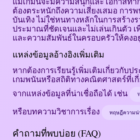
แม้เกมนี้จะมีความสนุกและโอกาสทำกำไ
ต้องตระหนักถึงความเสี่ยงเสมอ การพ
บันเทิง ไม่ใช่หนทางหลักในการสร้า
ประมาณที่ชัดเจนและไม่เล่นเกินตัว เพ
และความสัมพันธ์ในครอบครัวให้คงอยู
แหล่งข้อมูลอ้างอิงเพิ่มเติม
หากต้องการเรียนรู้เพิ่มเติมเกี่ยวกับ
เกมพนันหรือสถิติทางคณิตศาสตร์ที่เก
จากแหล่งข้อมูลที่น่าเชื่อถือได้ เช่น
W
หรือบทความวิชาการเรื่อง
ทฤษฎีความน่า
คำถามที่พบบ่อย (FAQ)