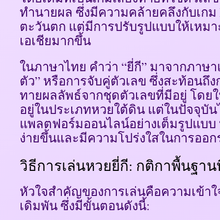
ทำนายผล ซึ่งมีความคล้ายคลึงกับเกม 
ตะวันตก แต่มีการปรับรูปแบบให้เหม
เอเชียมากขึ้น
ในภาษาไทย คำว่า “ยี่กี” มาจากภาษาแต
ตัว” หรือการจับคู่ตัวเลข ซึ่งสะท้อนถึ
ทายผลลัพธ์จากชุดตัวเลขที่มีอยู่ โดยใ
อยู่ในประเภทหวยใต้ดิน แต่ในปัจจุบันได
แพลตฟอร์มออนไลน์อย่างเต็มรูปแบบ ทำใ
ง่ายขึ้นและมีความโปร่งใสในการออก
วิธีการเล่นหวยยี่กี: กติกาพื้นฐานที
หัวใจสำคัญของการเล่นคือความเข้า
เดิมพัน ซึ่งมีขั้นตอนดังนี้: