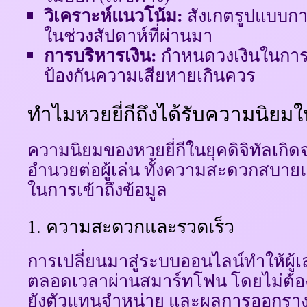
วิเคราะห์แนวโน้ม:
สังเกตรูปแบบก
ในช่วงสัปดาห์ที่ผ่านมา
การบริหารเงิน:
กำหนดวงเงินในการเด
ป้องกันความเสียหายเกินควร
ทำไมหวยยี่กีถึงได้รับความนิย
ความนิยมของหวยยี่กีในยุคดิจิทัลเกิดจ
อำนวยต่อผู้เล่น ทั้งความสะดวกสบ
ในการเข้าถึงข้อมูล
1. ความสะดวกและรวดเร็ว
การเปลี่ยนมาสู่ระบบออนไลน์ทำให้ผู้
ตลอดเวลาผ่านสมาร์ทโฟน โดยไม่ต้อ
ยังตัวแทนจำหน่าย และผลการออกรางว