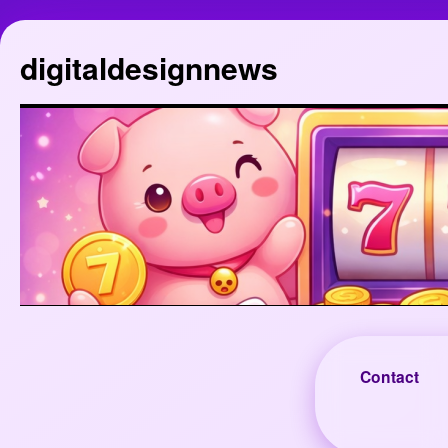
Skip
to
digitaldesignnews
content
Contact