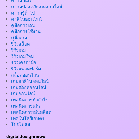
ความบันเทิง
ความปลอดภัยเกมออนไลน์
ความรู้ทั่วไป
คาสิโนออนไลน์
คู่มือการเล่น
คู่มือการใช้งาน
คู่มือเกม
รีวิวสล็อต
รีวิวเกม
รีวิวเกมใหม่
รีวิวเครื่องมือ
รีวิวแพลตฟอร์ม
สล็อตออนไลน์
เกมคาสิโนออนไลน์
เกมสล็อตออนไลน์
เกมออนไลน์
เทคนิคการทำกำไร
เทคนิคการเล่น
เทคนิคการเล่นสล็อต
เทคโนโลยีเกษตร
โปรโมชั่น
digitaldesignnews