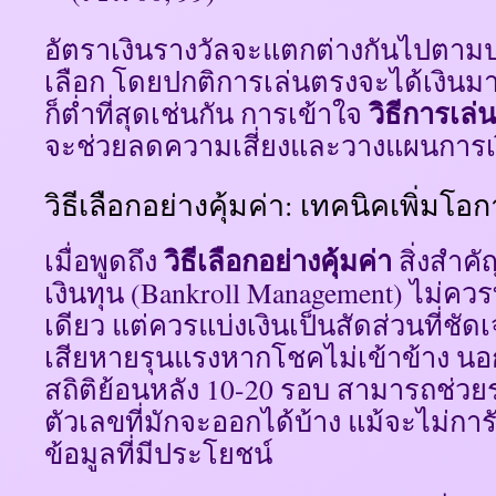
อัตราเงินรางวัลจะแตกต่างกันไปตาม
เลือก โดยปกติการเล่นตรงจะได้เงินม
วิธีการเล่น
ก็ต่ำที่สุดเช่นกัน การเข้าใจ
จะช่วยลดความเสี่ยงและวางแผนการเงิ
วิธีเลือกอย่างคุ้มค่า: เทคนิคเพิ่มโ
วิธีเลือกอย่างคุ้มค่า
เมื่อพูดถึง
สิ่งสำคั
เงินทุน (Bankroll Management) ไม่ควร
เดียว แต่ควรแบ่งเงินเป็นสัดส่วนที่ชัด
เสียหายรุนแรงหากโชคไม่เข้าข้าง นอก
สถิติย้อนหลัง 10-20 รอบ สามารถช่ว
ตัวเลขที่มักจะออกได้บ้าง แม้จะไม่การ
ข้อมูลที่มีประโยชน์