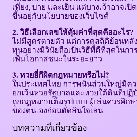
เที่ยง, บ่าย และเย็น แต่บางเจ้าอาจเปิด
ขึ้นอยู่กับนโยบายของเว็บไซต์
2. วิธีเลือกเลขให้คุ้มค่าที่สุดคืออะไร?
ไม่มีสูตรตายตัว แต่การดูสถิติย้อนหล
ทุนอย่างมีวินัยถือเป็นวิธีที่ดีที่สุดใ
เพิ่มโอกาสชนะในระยะยาว
3. หวยยี่กีผิดกฎหมายหรือไม่?
ในประเทศไทย การพนันส่วนใหญ่มีคว
ยกเว้นหวยรัฐบาลและหวยใต้ดินที่ปฏิบั
ถูกกฎหมายเต็มรูปแบบ ผู้เล่นควรศึกษ
ของตนเองก่อนตัดสินใจเล่น
บทความที่เกี่ยวข้อง