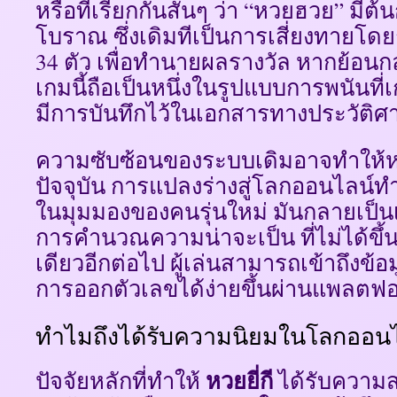
หรือที่เรียกกันสั้นๆ ว่า “หวยฮวย” มี
โบราณ ซึ่งเดิมทีเป็นการเสี่ยงทายโดย
34 ตัว เพื่อทำนายผลรางวัล หากย้อนก
เกมนี้ถือเป็นหนึ่งในรูปแบบการพนันที่เ
มีการบันทึกไว้ในเอกสารทางประวัติ
ความซับซ้อนของระบบเดิมอาจทำให้
ปัจจุบัน การแปลงร่างสู่โลกออนไลน์ท
ในมุมมองของคนรุ่นใหม่ มันกลายเป็น
การคำนวณความน่าจะเป็น ที่ไม่ได้ขึ้นอ
เดียวอีกต่อไป ผู้เล่นสามารถเข้าถึงข้
การออกตัวเลขได้ง่ายขึ้นผ่านแพลตฟอ
ทำไมถึงได้รับความนิยมในโลกออนไ
หวยยี่กี
ปัจจัยหลักที่ทำให้
ได้รับความ