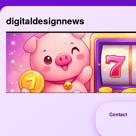
Skip
to
digitaldesignnews
content
Contact