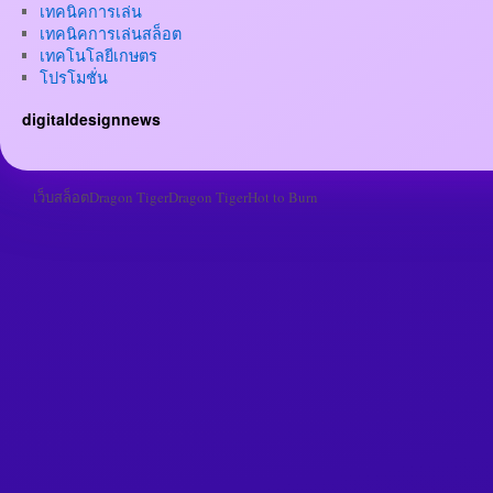
เทคนิคการเล่น
เทคนิคการเล่นสล็อต
เทคโนโลยีเกษตร
โปรโมชั่น
digitaldesignnews
เว็บสล็อต
Dragon Tiger
Dragon Tiger
Hot to Burn