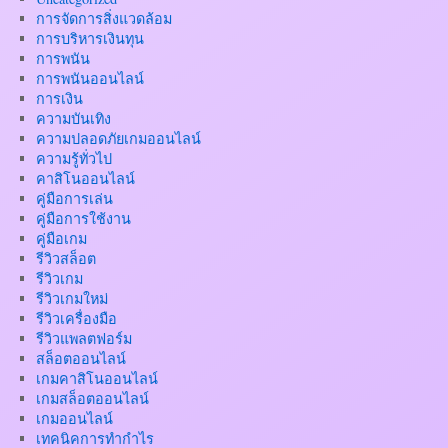
การจัดการสิ่งแวดล้อม
การบริหารเงินทุน
การพนัน
การพนันออนไลน์
การเงิน
ความบันเทิง
ความปลอดภัยเกมออนไลน์
ความรู้ทั่วไป
คาสิโนออนไลน์
คู่มือการเล่น
คู่มือการใช้งาน
คู่มือเกม
รีวิวสล็อต
รีวิวเกม
รีวิวเกมใหม่
รีวิวเครื่องมือ
รีวิวแพลตฟอร์ม
สล็อตออนไลน์
เกมคาสิโนออนไลน์
เกมสล็อตออนไลน์
เกมออนไลน์
เทคนิคการทำกำไร