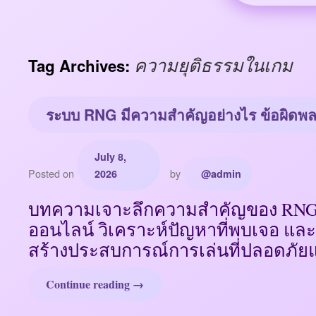
ความยุติธรรมในเกม
Tag Archives:
ระบบ RNG มีความสำคัญอย่างไร ข้อผิดพลาด
July 8,
Posted on
by
2026
@admin
บทความเจาะลึกความสำคัญของ RNG
ออนไลน์ วิเคราะห์ปัญหาที่พบเจอ และ
สร้างประสบการณ์การเล่นที่ปลอดภัยแ
Continue reading
→