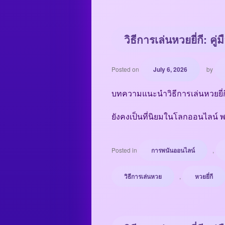
วิธีการเล่นหวยยี่กี: คู
Posted on
July 6, 2026
by
บทความแนะนำวิธีการเล่นหวยยี่ก
ยังคงเป็นที่นิยมในโลกออนไลน์ 
Posted in
การพนันออนไลน์
,
วิธีการเล่นหวย
,
หวยยี่กี