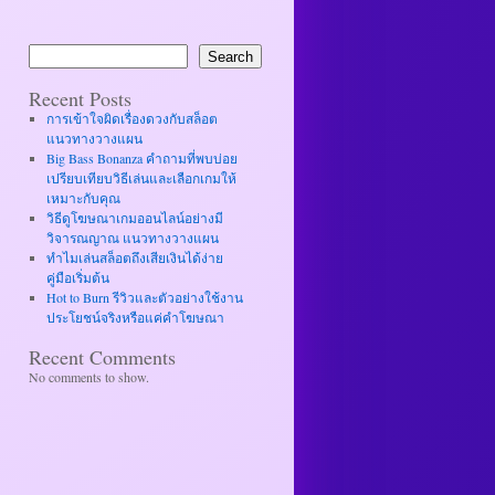
Search
Recent Posts
การเข้าใจผิดเรื่องดวงกับสล็อต
แนวทางวางแผน
Big Bass Bonanza คำถามที่พบบ่อย
เปรียบเทียบวิธีเล่นและเลือกเกมให้
เหมาะกับคุณ
วิธีดูโฆษณาเกมออนไลน์อย่างมี
วิจารณญาณ แนวทางวางแผน
ทำไมเล่นสล็อตถึงเสียเงินได้ง่าย
คู่มือเริ่มต้น
Hot to Burn รีวิวและตัวอย่างใช้งาน
ประโยชน์จริงหรือแค่คำโฆษณา
Recent Comments
No comments to show.