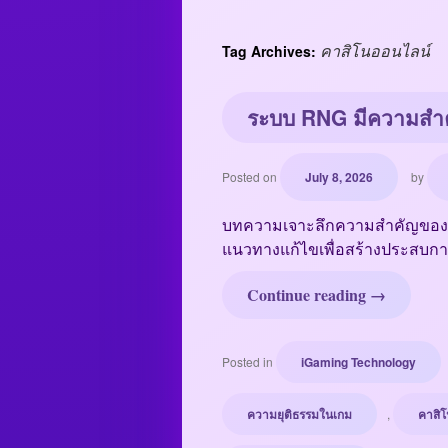
คาสิโนออนไลน์
Tag Archives:
ระบบ RNG มีความสำคั
Posted on
July 8, 2026
by
บทความเจาะลึกความสำคัญของ R
แนวทางแก้ไขเพื่อสร้างประสบการ
Continue reading
→
Posted in
iGaming Technology
ความยุติธรรมในเกม
,
คาสิ