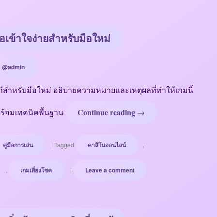
่มือเข้าใจง่ายสำหรับมือใหม่
@admin
ีสำหรับมือใหม่ อธิบายความหมายและเหตุผลที่ทำให้เกมนี้
Continue reading
→
พร้อมเทคนิคพื้นฐาน
คู่มือการเล่น
|
Tagged
คาสิโนออนไลน์
,
,
เกมเสี่ยงโชค
|
Leave a comment