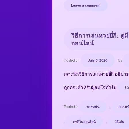
Leave a comment
วิธีการเล่นหวยยี่กี: 
ออนไลน์
Posted on
July 6, 2026
by
เจาะลึกวิธีการเล่นหวยยี่กี อธิ
C
ถูกต้องสำหรับผู้สนใจทั่วไป
Posted in
การพนัน
,
ความบั
,
คาสิโนออนไลน์
,
วิธีเล่น