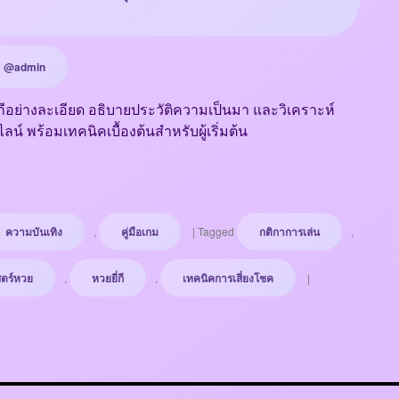
@admin
ีอย่างละเอียด อธิบายประวัติความเป็นมา และวิเคราะห์
น์ พร้อมเทคนิคเบื้องต้นสำหรับผู้เริ่มต้น
ความบันเทิง
,
คู่มือเกม
|
Tagged
กติกาการเล่น
,
สตร์หวย
,
หวยยี่กี
,
เทคนิคการเสี่ยงโชค
|