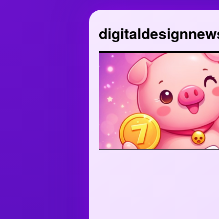
Skip
to
digitaldesignnew
content