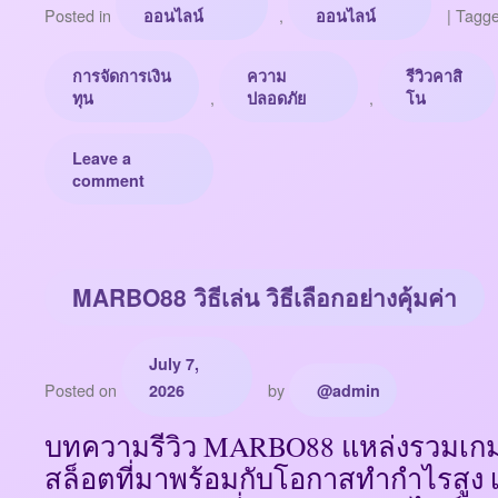
Posted in
,
|
Tagg
ออนไลน์
ออนไลน์
การจัดการเงิน
ความ
รีวิวคาสิ
,
,
ทุน
ปลอดภัย
โน
Leave a
comment
MARBO88 วิธีเล่น วิธีเลือกอย่างคุ้มค่า
July 7,
Posted on
by
2026
@admin
บทความรีวิว MARBO88 แหล่งรวมเก
สล็อตที่มาพร้อมกับโอกาสทำกำไรสูง เร